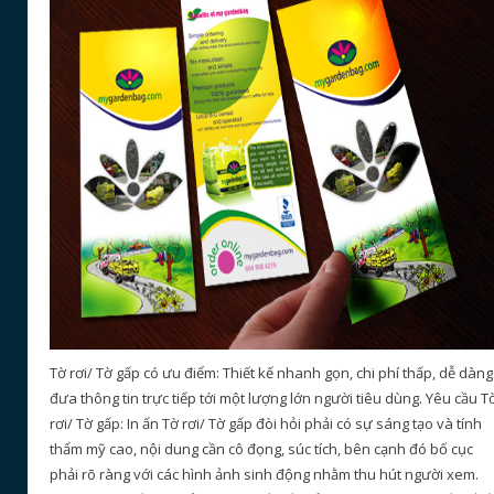
Tờ rơi/ Tờ gấp có ưu điểm: Thiết kế nhanh gọn, chi phí thấp, dễ dàng
đưa thông tin trực tiếp tới một lượng lớn người tiêu dùng. Yêu cầu T
rơi/ Tờ gấp: In ấn Tờ rơi/ Tờ gấp đòi hỏi phải có sự sáng tạo và tính
thẩm mỹ cao, nội dung cần cô đọng, súc tích, bên cạnh đó bố cục
phải rõ ràng với các hình ảnh sinh động nhằm thu hút người xem.