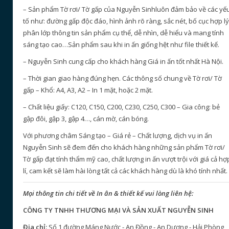
– Sản phẩm Tờ rơi/ Tờ gấp của Nguyễn Sinhluôn đảm bảo về các yế
tố như: đường gấp độc đáo, hình ảnh rõ ràng, sắc nét, bố cục hợp lý
phân lớp thông tin sản phẩm cụ thể, dễ nhìn, dễ hiểu và mang tính
sáng tạo cao…Sản phẩm sau khi in ấn giống hệt như file thiết kế.
– Nguyễn Sinh cung cấp cho khách hàng Giá in ấn tốt nhất Hà Nội.
– Thời gian giao hàng đúng hẹn. Các thông số chung về Tờ rơi/ Tờ
gấp – Khổ: A4, A3, A2 – In 1 mặt, hoặc 2 mặt.
– Chất liệu giấy: C120, C150, C200, C230, C250, C300 – Gia công: bẻ
gập đôi, gập 3, gập 4…, cán mờ, cán bóng.
Với phương châm Sáng tạo – Giá rẻ – Chất lượng, dịch vụ in ấn
Nguyễn Sinh sẽ đem đến cho khách hàng những sản phẩm Tờ rơi/
Tờ gấp đạt tính thẩm mỹ cao, chất lượng in ấn vượt trội với giá cả hợ
lí, cam kết sẽ làm hài lòng tất cả các khách hàng dù là khó tính nhất.
Mọi thông tin chi tiết về In ân & thiết kế vui lòng liên hệ:
CÔNG TY TNHH THƯƠNG MẠI VÀ SẢN XUẤT NGUYỄN SINH
Địa chỉ:
Số 1 đường Máng Nước - An Đồng - An Dương - Hải Phòng