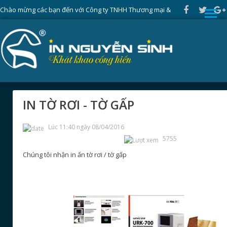
Chào mừng các bạn đến với Công ty TNHH Thương mại &
Sản xuất Nguyễn Sinh
»
Trang chủ
Dịch vụ
in ấn
Bao Bì
IN TỜ RƠI - TỜ GẤP
Lúc 11:40 ngày 08/04/2016
5755
Chúng tôi nhận in ấn tờ rơi / tờ gấp