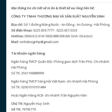
Mọi thông tin chi tiết về In ân & thiết kế vui lòng liên hệ:
CÔNG TY TNHH THƯƠNG MẠI VÀ SẢN XUẤT NGUYỄN SINH
Địa chỉ:
Số 1 đường Máng Nước - An Đồng - An Dương - Hải Phòng
Số điện thoại:
0225.659.7777 - 0225.657.3333
Hotline:
0904.612.614/ 0936.888.938 (Mr.Sinh- Director)
Mail:
sinhdesignhp@gmail.com
Tài khoản ngân hàng:
Ngân hàng TMCP Quân Đội- Phòng giao dịch Trần Phú- Chi nhánh
Hải Phòng
Số TK: 2561106888999
Ngân hàng TMCP hàng Hải Việt Nam- chi nhánh Hải Phòng
Số TK: 02001010101484
Hoặc Ngân Hàng ACB- chi nhánh Trần Nguyên Hãn
Chủ TK:
Nguyễn Huy Sinh
Số TK:
79795779