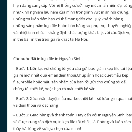
hiện đang cung cấp. Với hệ thống cơ sở máy móc in ấn hiện đại cũng
như kinh nghiệm lâu năm của mình trong lĩnh vực in ấn nói chung.
Chúng tôi luôn đảm bảo có thể mang đến cho Quý khách hàng
những sản phẩm kẹp file hoàn hảo bằng sự phục vụ chuyên nghiệ
và nhiệt tình nhất – khẳng định chất lượng khác biệt với các Dịch vụ
in thẻ bài, in thẻ treo giá rẻ khác tại Hà Nội.
Các bước đặt in kẹp file in Nguyễn Sinh
– Bước 1: Liên lạc với chúng tôi yêu cầu gửi báo giá in kẹp file tài liệu
giá rẻ mới nhất qua email điện thoại.Chụp ảnh hoặc quét mẫu kẹp
file, profile hoặc mẫu sản phẩm của bạn rồi gửi cho chúng tôi để
chúng tôi thiết kế, hoặc bạn có mẫu thiết kế sẵn.
– Bước 2: Xác nhận duyệt mẫu market thiết kế – số lượng in qua mai
và điện thoại và đặt hàng.
– Bước 3: Giao hàng và thanh toán. Hãy đến với in Nguyễn Sinh, bạ
sẽ được cung cấp dịch vụ in kẹp file tốt nhất Hải Phòng và luôn cảm
thấy hài lòng về sự lựa chọn của mình!