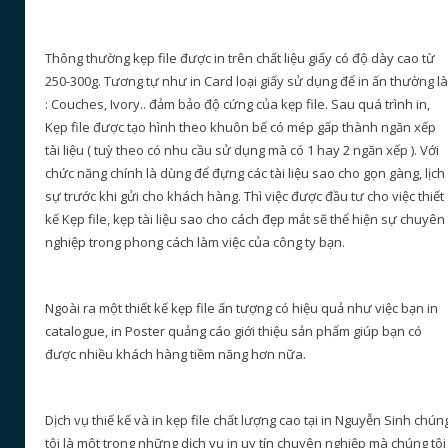
Thông thường kẹp file được in trên chất liệu giấy có độ dày cao từ
250-300g. Tương tự như in Card loại giấy sử dụng để in ấn thường là
: Couches, Ivory.. đảm bảo độ cứng của kẹp file. Sau quá trình in,
Kẹp file được tạo hình theo khuôn bế có mép gấp thành ngăn xếp
tài liệu ( tuỳ theo có nhu cầu sử dụng mà có 1 hay 2 ngăn xếp ). Với
chức năng chính là dùng để đựng các tài liệu sao cho gọn gàng, lịch
sự trước khi gửi cho khách hàng. Thì việc được đầu tư cho việc thiết
kế Kẹp file, kẹp tài liệu sao cho cách đẹp mắt sẽ thể hiện sự chuyên
nghiệp trong phong cách làm việc của công ty bạn.
Ngoài ra một thiết kế kẹp file ấn tượng có hiệu quả như việc bạn in
catalogue, in Poster quảng cáo giới thiệu sản phẩm giúp bạn có
được nhiều khách hàng tiềm năng hơn nữa.
Dịch vụ thiế kế và in kẹp file chất lượng cao tại in Nguyễn Sinh chún
tôi là một trong những dịch vụ in uy tín chuyên nghiệp mà chúng tôi