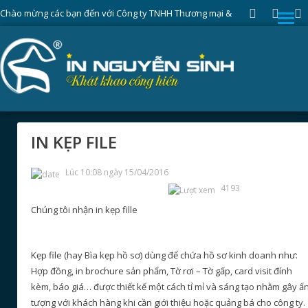
Chào mừng các bạn đến với Công ty TNHH Thương mại &
Sản xuất Nguyễn Sinh
»
Trang chủ
Dịch vụ
in ấn
Văn Phòng
IN KẸP FILE
Lúc 10:08 ngày 15/04/2016
4193
Chúng tôi nhận in kẹp fille
Kẹp file (hay Bìa kẹp hồ sơ) dùng để chứa hồ sơ kinh doanh như:
Hợp đồng, in brochure sản phẩm, Tờ rơi – Tờ gấp, card visit đính
kèm, báo giá… được thiết kế một cách tỉ mỉ và sáng tạo nhằm gây ấ
tượng với khách hàng khi cần giới thiệu hoặc quảng bá cho công ty.