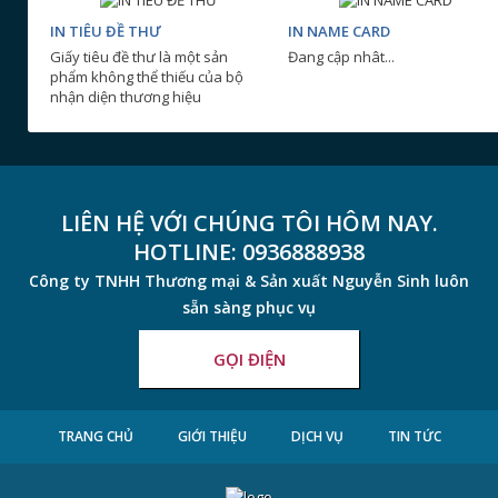
IN TIÊU ĐỀ THƯ
IN NAME CARD
Giấy tiêu đề thư là một sản
Đang cập nhât...
phẩm không thể thiếu của bộ
nhận diện thương hiệu
LIÊN HỆ VỚI CHÚNG TÔI HÔM NAY.
HOTLINE:
0936888938
Công ty TNHH Thương mại & Sản xuất Nguyễn Sinh luôn
sẵn sàng phục vụ
GỌI ĐIỆN
TRANG CHỦ
GIỚI THIỆU
DỊCH VỤ
TIN TỨC
LIÊN HỆ