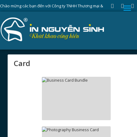
Chào mừng các bạn đến với Công ty TNHH Thương mại &
Sản xuất Nguyễn Sinh
Trang chủ
Card
Card